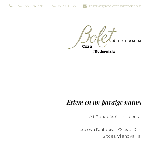
+34 633 774 738
+34 93 891 8153
reservas@boletcasamodernis
ALLOTJAMEN
Estem en un paratge natural
L’Alt Penedès és una comarc
L’accés a l’autopista A7 és a 10
Sitges, Vilanova i 