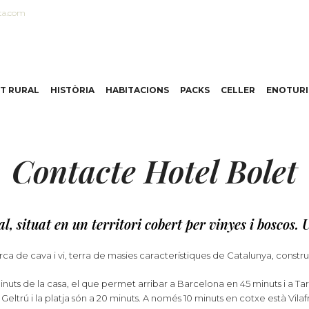
ta.com
T RURAL
HISTÒRIA
HABITACIONS
PACKS
CELLER
ENOTUR
Contacte Hotel Bolet
, situat en un territori cobert per vinyes i boscos. U
a de cava i vi, terra de masies característiques de Catalunya, construïd
 minuts de la casa, el que permet arribar a Barcelona en 45 minuts i a 
la Geltrú i la platja són a 20 minuts. A només 10 minuts en cotxe està Vil