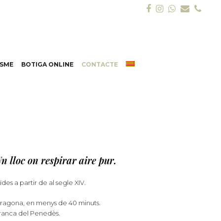
Facebook
Instagram
Whatsap
Email
Pho
ISME
BOTIGA ONLINE
CONTACTE
n lloc on respirar aire pur.
es a partir de al segle XIV.
Tarragona, en menys de 40 minuts.
afranca del Penedès.