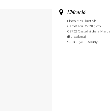
Ubicació
Finca Mas Lluet s/n
Carretera BV 2117, km 15
08732 Castellví de la Marca
(Barcelona)
Catalunya – Espanya