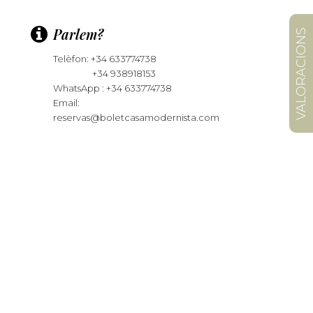
Parlem?
VALORACIONS
Telèfon: +34 633774738
+34 938918153
WhatsApp : +34 633774738
Email:
reservas@boletcasamodernista.com