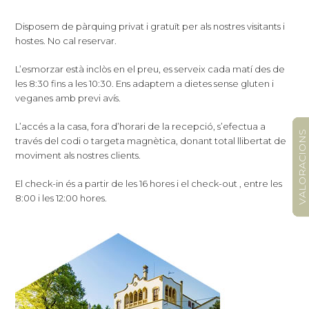
Disposem de pàrquing privat i gratuït per als nostres visitants i
hostes. No cal reservar.
L’esmorzar està inclòs en el preu, es serveix cada matí des de
les 8:30 fins a les 10:30. Ens adaptem a dietes sense gluten i
veganes amb previ avís.
L’accés a la casa, fora d’horari de la recepció, s’efectua a
VALORACIONS
través del codi o targeta magnètica, donant total llibertat de
moviment als nostres clients.
El check-in és a partir de les 16 hores i el check-out , entre les
8:00 i les 12:00 hores.