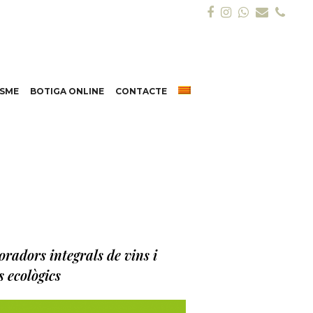
Facebook
Instagram
Whatsap
Email
Pho
ISME
BOTIGA ONLINE
CONTACTE
oradors integrals de vins i
s ecològics