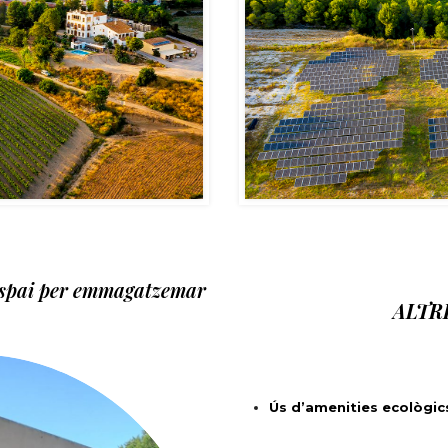
spai per emmagatzemar
ALTR
Ús d’amenities ecològics