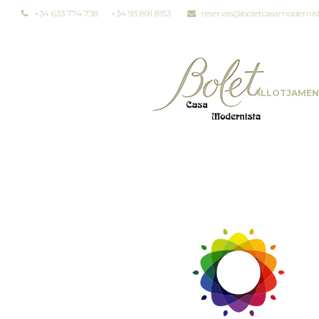
+34 633 774 738
+34 93 891 8153
reservas@boletcasamodernis
ALLOTJAMEN