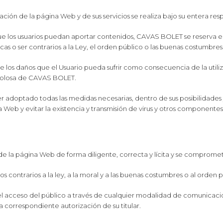
ación de la página Web y de sus servicios se realiza bajo su entera res
ue los usuarios puedan aportar contenidos, CAVAS BOLET se reserva e
s o ser contrarios a la Ley, el orden público o las buenas costumbres
os daños que el Usuario pueda sufrir como consecuencia de la utili
dolosa de CAVAS BOLET.
adoptado todas las medidas necesarias, dentro de sus posibilidades y
 Web y evitar la existencia y transmisión de virus y otros componente
s de la página Web de forma diligente, correcta y lícita y se comprome
tos contrarios a la ley, a la moral y a las buenas costumbres o al orden 
ir el acceso del público a través de cualquier modalidad de comunicaci
 correspondiente autorización de su titular.