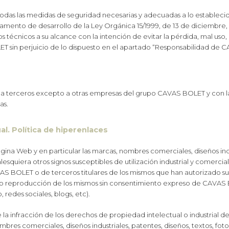
s las medidas de seguridad necesarias y adecuadas a lo establecido
amento de desarrollo de la Ley Orgánica 15/1999, de 13 de diciembre
s técnicos a su alcance con la intención de evitar la pérdida, mal uso
LET sin perjuicio de lo dispuesto en el apartado “Responsabilidad de
a terceros excepto a otras empresas del grupo CAVAS BOLET y con la
as.
al. Política de hiperenlaces
ágina Web y en particular las marcas, nombres comerciales, diseños indus
alesquiera otros signos susceptibles de utilización industrial y comerc
VAS BOLET o de terceros titulares de los mismos que han autorizado s
, y/o reproducción de los mismos sin consentimiento expreso de CAVA
redes sociales, blogs, etc).
la infracción de los derechos de propiedad intelectual o industrial d
res comerciales, diseños industriales, patentes, diseños, textos, fotog