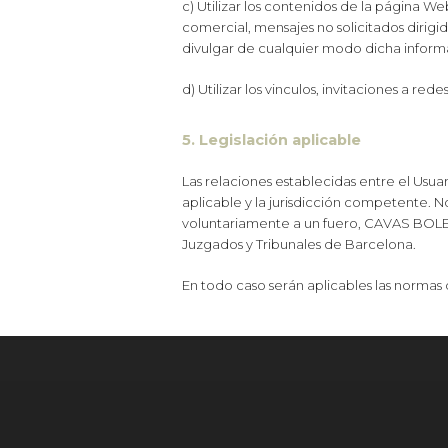
c) Utilizar los contenidos de la página W
comercial, mensajes no solicitados dirig
divulgar de cualquier modo dicha inform
d) Utilizar los vinculos, invitaciones a re
5. Legislación aplicable
Las relaciones establecidas entre el Usuar
aplicable y la jurisdicción competente. N
voluntariamente a un fuero, CAVAS BOLET 
Juzgados y Tribunales de Barcelona.
En todo caso serán aplicables las normas