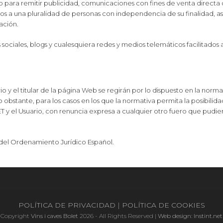
eb para remitir publicidad, comunicaciones con fines de venta directa 
idos a una pluralidad de personas con independencia de su finalidad, 
ación.
des sociales, blogs y cualesquiera redes y medios telemáticos facilitados 
io y el titular de la página Web se regirán por lo dispuesto en la norma
o obstante, para los casos en los que la normativa permita la posibilid
y el Usuario, con renuncia expresa a cualquier otro fuero que pudie
 del Ordenamiento Jurídico Español.
POLÍTICA DE PRIVACIDAD
|
POLÍTICA DE COOKIES
Copyright
Vins i caves Bolet
2026 - All Rights Reserved |
Web design: Instint.net