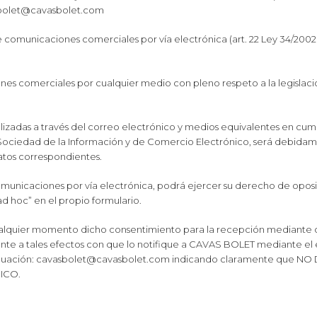
asbolet@cavasbolet.com
e comunicaciones comerciales por vía electrónica (art. 22 Ley 34/2002
s comerciales por cualquier medio con pleno respeto a la legislac
izadas a través del correo electrónico y medios equivalentes en cump
 la Sociedad de la Información y de Comercio Electrónico, será debid
atos correspondientes.
omunicaciones por vía electrónica, podrá ejercer su derecho de opo
 “ad hoc” en el propio formulario.
cualquier momento dicho consentimiento para la recepción mediante 
ciente a tales efectos con que lo notifique a CAVAS BOLET mediante el
ntinuación: cavasbolet@cavasbolet.com indicando claramente que
ICO.