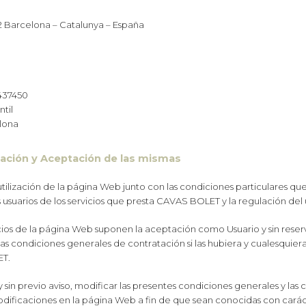
2 Barcelona – Catalunya – España
8437450
til
elona
zación y Aceptación de las mismas
tilización de la página Web junto con las condiciones particulares q
os usuarios de los servicios que presta CAVAS BOLET y la regulación del
vicios de la página Web suponen la aceptación como Usuario y sin reserv
las condiciones generales de contratación si las hubiera y cualesquier
ET.
previo aviso, modificar las presentes condiciones generales y las c
odificaciones en la página Web a fin de que sean conocidas con caráct