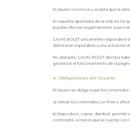
El Usuario reconoce y acepta que la utiliz
En aquellos apartados de la web en los q
puedan afectar negativamente a sus marca
CAVAS BOLET únicamente responderá de l
daños sean imputables a una actuación 
No obstante, CAVAS BOLET declara haber 
garantizar el funcionamiento de la página
4. Obligaciones del Usuario
El Usuario se obliga a usar los contenido
a) Utilizar los contenidos con fines o efec
b) Reproducir, copiar, distribuir, permit
contenidos, a menos que se cuente con la