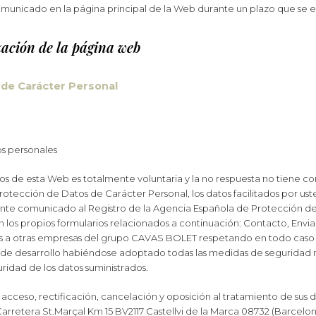
municado en la página principal de la Web durante un plazo que se 
zación de la página web
s de Carácter Personal
s personales
arios de esta Web es totalmente voluntaria y la no respuesta no tiene 
rotección de Datos de Carácter Personal, los datos facilitados por us
 comunicado al Registro de la Agencia Española de Protección de D
En los propios formularios relacionados a continuación: Contacto, Envi
ios a otras empresas del grupo CAVAS BOLET respetando en todo caso la
de desarrollo habiéndose adoptado todas las medidas de seguridad ne
uridad de los datos suministrados.
 acceso, rectificación, cancelación y oposición al tratamiento de sus
Carretera St.Marçal Km 15 BV2117 Castellvi de la Marca 08732 (Barcelo