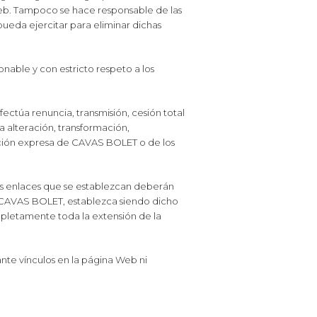
 Web. Tampoco se hace responsable de las
 pueda ejercitar para eliminar dichas
zonable y con estricto respeto a los
ectúa renuncia, transmisión, cesión total
 alteración, transformación,
zación expresa de CAVAS BOLET o de los
Los enlaces que se establezcan deberán
ia CAVAS BOLET, establezca siendo dicho
pletamente toda la extensión de la
te vínculos en la página Web ni