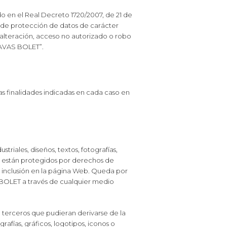
 en el Real Decreto 1720/2007, de 21 de
, de protección de datos de carácter
, alteración, acceso no autorizado o robo
 CAVAS BOLET”.
s finalidades indicadas en cada caso en
triales, diseños, textos, fotografías,
ial están protegidos por derechos de
u inclusión en la página Web. Queda por
S BOLET a través de cualquier medio
e terceros que pudieran derivarse de la
rafías, gráficos, logotipos, iconos o