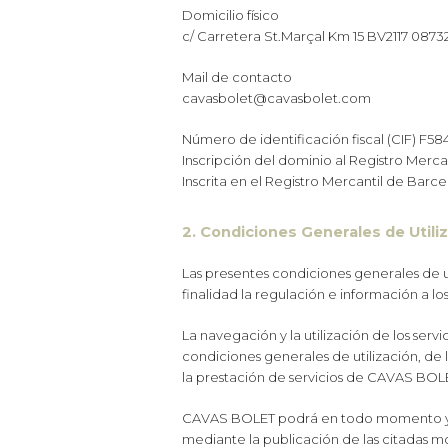
Domicilio físico
c/ Carretera St.Marçal Km 15 BV2117 0873
Mail de contacto
cavasbolet@cavasbolet.com
Número de identificación fiscal (CIF) F5
Inscripción del dominio al Registro Mercan
Inscrita en el Registro Mercantil de Barc
2. Condiciones Generales de Utili
Las presentes condiciones generales de u
finalidad la regulación e información a l
La navegación y la utilización de los ser
condiciones generales de utilización, de 
la prestación de servicios de CAVAS BOL
CAVAS BOLET podrá en todo momento y sin 
mediante la publicación de las citadas m