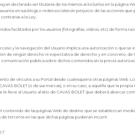
ayan declarado ser titulares de los mismos al incluirlos en la página
suarios en sus blogs o redes sociales sin perjuicio de las acciones que
ontrarias a la Ley.
idos facilitados por los usuarios (fotografías, videos, etc) de forma ra
cceso y la navegación del Usuario implica una autorización o que se ef
sión de ningún derecho ni expectativa de derecho y en concreto, de la
o comunicación pública sobre dichos contenidos sin la previa autori
ento de vínculos a su Portal desde cualesquiera otras páginas Web. 
 CAVAS BOLET (o de sus marcas), o en su caso, a aquélla que la prop
 le lleve al Usuario al sitio de CAVAS BOLET que deberá abarcar com
l contenido de las páginas Web de destino que se establezcan median
de terceros en las que dichas páginas pudieran incurrir.
ET