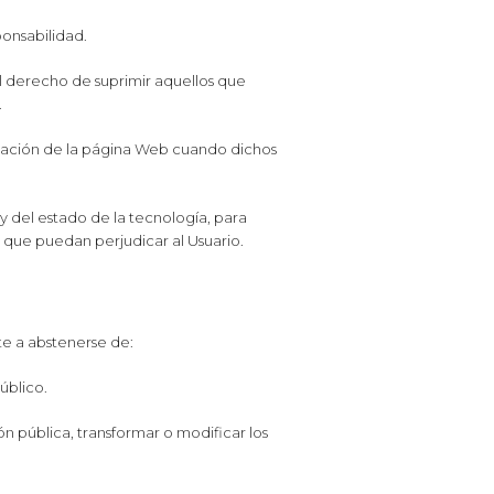
ponsabilidad.
l derecho de suprimir aquellos que
.
zación de la página Web cuando dichos
 del estado de la tecnología, para
s que puedan perjudicar al Usuario.
te a abstenerse de:
público.
ón pública, transformar o modificar los