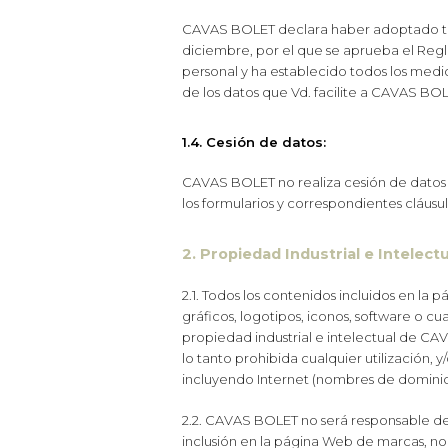
CAVAS BOLET declara haber adoptado toda
diciembre, por el que se aprueba el Regl
personal y ha establecido todos los medio
de los datos que Vd. facilite a CAVAS BO
1.4. Cesión de datos:
CAVAS BOLET no realiza cesión de datos 
los formularios y correspondientes cláusul
2. Propiedad Industrial e Intelectu
2.1. Todos los contenidos incluidos en la p
gráficos, logotipos, iconos, software o cu
propiedad industrial e intelectual de CA
lo tanto prohibida cualquier utilización
incluyendo Internet (nombres de dominio, 
2.2. CAVAS BOLET no será responsable de 
inclusión en la página Web de marcas, nomb