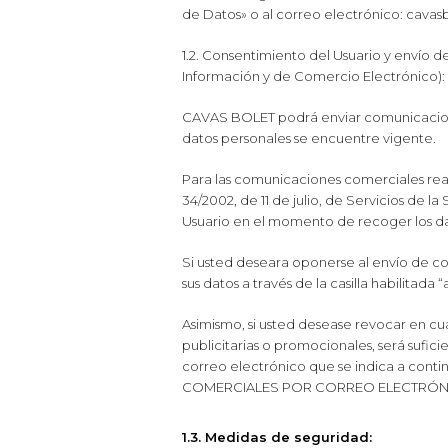
de Datos» o al correo electrónico: cav
1.2. Consentimiento del Usuario y envío d
Información y de Comercio Electrónico):
CAVAS BOLET podrá enviar comunicacione
datos personales se encuentre vigente.
Para las comunicaciones comerciales real
34/2002, de 11 de julio, de Servicios de
Usuario en el momento de recoger los d
Si usted deseara oponerse al envío de c
sus datos a través de la casilla habilitada
Asimismo, si usted desease revocar en 
publicitarias o promocionales, será sufi
correo electrónico que se indica a co
COMERCIALES POR CORREO ELECTRÓN
1.3. Medidas de seguridad: