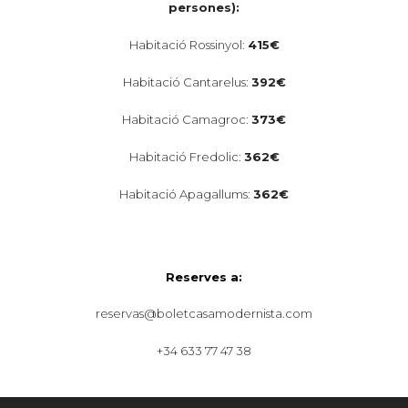
persones):
Habitació Rossinyol:
415€
Habitació Cantarelus:
392€
Habitació Camagroc:
373€
Habitació Fredolic:
362€
Habitació Apagallums:
362€
Reserves a:
reservas@boletcasamodernista.com
+34 633 77 47 38