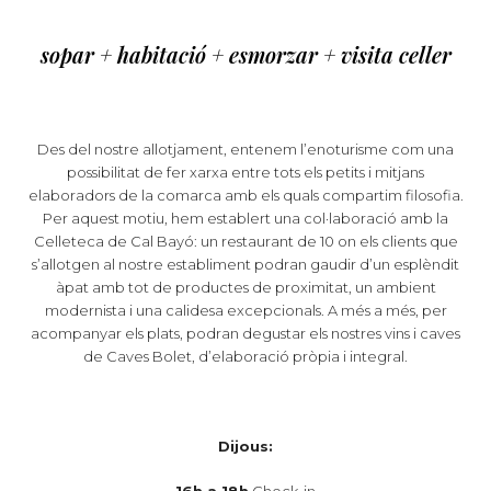
sopar + habitació + esmorzar + visita celler
Des del nostre allotjament, entenem l’enoturisme com una
possibilitat de fer xarxa entre tots els petits i mitjans
elaboradors de la comarca amb els quals compartim filosofia.
Per aquest motiu, hem establert una col·laboració amb la
Celleteca de Cal Bayó: un restaurant de 10 on els clients que
s’allotgen al nostre establiment podran gaudir d’un esplèndit
àpat amb tot de productes de proximitat, un ambient
modernista i una calidesa excepcionals. A més a més, per
acompanyar els plats, podran degustar els nostres vins i caves
de Caves Bolet, d’elaboració pròpia i integral.
Dijous: