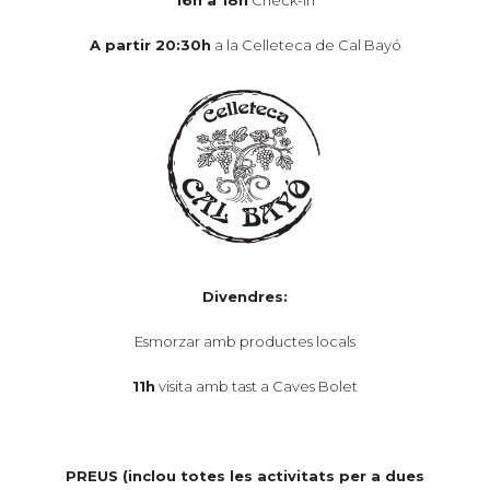
16h a 18h
Check-in
A partir 20:30h
a la Celleteca de Cal Bayó
Divendres:
Esmorzar amb productes locals
11h
visita amb tast a Caves Bolet
PREUS (inclou totes les activitats per a dues