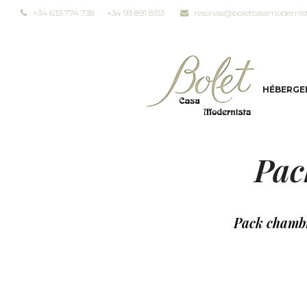
+34 633 774 738
+34 93 891 8153
reservas@boletcasamodernis
HÉBERGE
Pac
Pack chambre