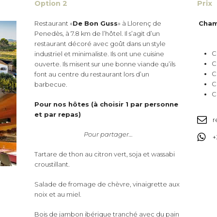
Option 2
Prix
Restaurant «
De Bon Guss
» à Llorenç de
Chamb
Penedès, à 7.8 km de l’hôtel. Il s’agit d’un
restaurant décoré avec goût dans un style
C
industriel et minimaliste. Ils ont une cuisine
C
ouverte. Ils misent sur une bonne viande qu’ils
C
font au centre du restaurant lors d’un
C
barbecue.
C
Pour nos hôtes (à choisir 1 par personne
et par repas)
r
Pour partager…
+
Tartare de thon au citron vert, soja et wassabi
croustillant.
Salade de fromage de chèvre, vinaigrette aux
noix et au miel.
Bois de jambon ibérique tranché avec du pain