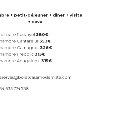
re + petit-déjeuner + dîner + visite
+ cava
hambre Rossinyol
380€
hambre Cantarelus
353€
hambre Camagroc
326€
hambre Fredolic
315€
hambre Apagallums
315€
eservas@boletcasamodernista.com
34 633 774 738