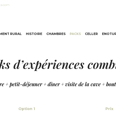
ta.com
MENT RURAL
HISTOIRE
CHAMBRES
PACKS
CELLER
ENOTUR
ks d’expériences comb
 + petit-déjeuner + dîner + visite de la cave + bout
Option 1
Prix