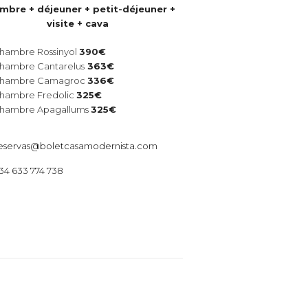
mbre + déjeuner + petit-déjeuner +
visite + cava
hambre Rossinyol
390€
hambre Cantarelus
363€
hambre Camagroc
336€
hambre Fredolic
325€
hambre Apagallums
325€
eservas@boletcasamodernista.com
34 633 774 738