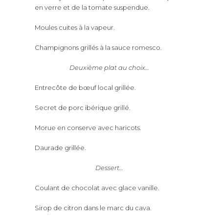
en verre et de la tomate suspendue.
Moules cuites à la vapeur.
Champignons grillés à la sauce romesco.
Deuxième plat au choix…
Entrecôte de bœuf local grillée.
Secret de porc ibérique grillé.
Morue en conserve avec haricots.
Daurade grillée.
Dessert…
Coulant de chocolat avec glace vanille.
Sirop de citron dans le marc du cava.