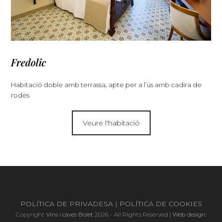
Fredolic
Habitació doble amb terrassa, apte per a l’ús amb cadira de
rodes
Veure l'habitació
POLÍTICA DE PRIVADESA
|
POLÍTICA DE COOKIES
Copyright
Vins i caves Bolet
2026 - All Rights Reserved |
Web design: