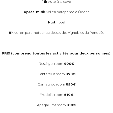
11h
visite à la cave
Après-midi:
Vol en parapente à Òdena
Nuit
hotel
8h
vol en paramoteur au dessus des vignobles du Penedès
PRIX (comprend toutes les activités pour deux personnes):
Rossinyol room
900€
Cantarelus room
870€
Camagroc room
850€
Fredolic room
810€
Apagallums room
810€