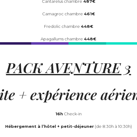
Cantarelus chambre
487€
Camagroc chambre
461€
Fredolic chambre
448€
Apagallums chambre
448€
PACK AVENTURE 3
site + expérience aéri
16h
Check-in
Hébergement à l’hôtel + petit-déjeuner
(de 8:30h à 10:30h)