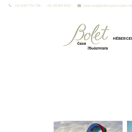
+34 633 774 738
+34 93 891 8153
reservas@boletcasamodernis
HÉBERGE