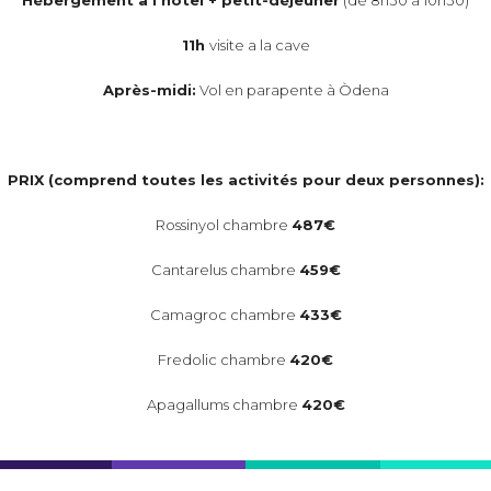
Hébergement à l’hôtel + petit-déjeuner
(de 8h30 à 10h30)
11h
visite a la cave
Après-midi:
Vol en parapente à Òdena
PRIX (comprend toutes les activités pour deux personnes):
Rossinyol chambre
487€
Cantarelus chambre
459€
Camagroc chambre
433€
Fredolic chambre
420€
Apagallums chambre
420€