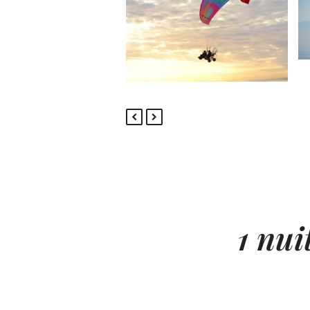
previous
next
slide
slide
1 nui